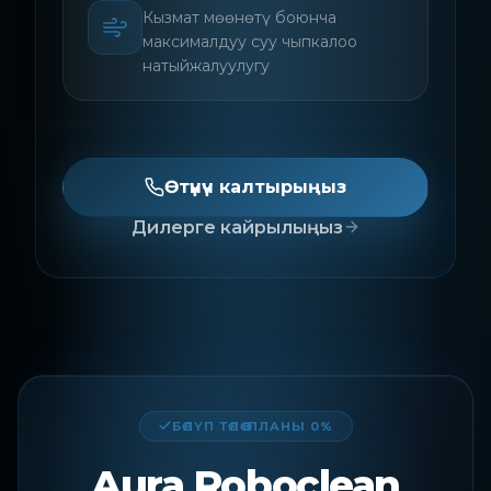
Кызмат мөөнөтү боюнча
максималдуу суу чыпкалоо
натыйжалуулугу
Өтүнүч калтырыңыз
Дилерге кайрылыңыз
БӨЛҮП ТӨЛӨӨ ПЛАНЫ 0%
Aura Roboclean