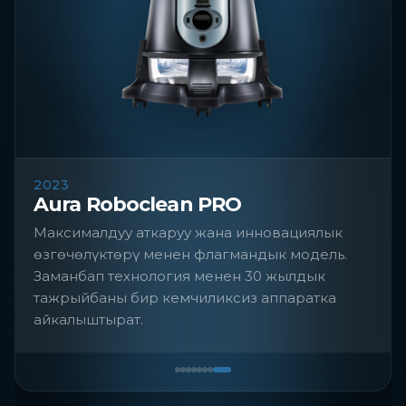
2023
Aura Roboclean PRO
Максималдуу аткаруу жана инновациялык
өзгөчөлүктөрү менен флагмандык модель.
Заманбап технология менен 30 жылдык
тажрыйбаны бир кемчиликсиз аппаратка
айкалыштырат.