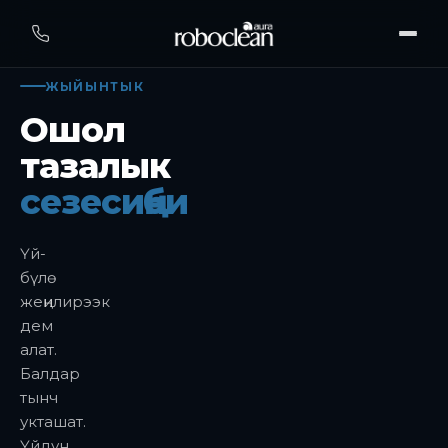
ЖЫЙЫНТЫК
Ошол
тазалык
сезесиңби
Үй-
бүлө
жеңилирээк
дем
алат.
Балдар
тынч
укташат.
Үйдүн