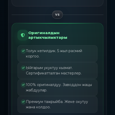
VS
Оригиналдын
артыкчылыктары
Толук кепилдик. 5 жыл расмий
коргоо.
Ыйгарым укуктуу кызмат.
Сертификатталган мастерлер.
100% оригиналдуу. Заводдон жацы
жабдуулар.
Премиум тажрыйба. Жеке окутуу
жана колдоо.