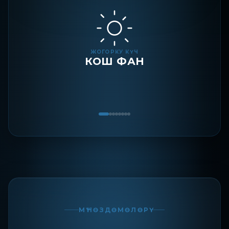
ЖОГОРКУ КҮЧ
КОШ ФАН
МҮНӨЗДӨМӨЛӨРҮ