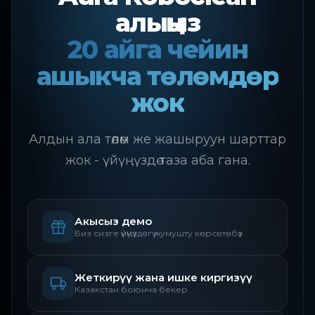
алыңыз
20 айга чейин
ашыкча төлөмдөр
жок
Алдын ала төлөм же жашыруун шарттар
жок - үйүңүздө таза аба гана.
Акысыз демо
Биз сизге үйүңүздөгү жумушту көрсөтөбүз.
Жеткирүү жана ишке киргизүү
Казакстан боюнча бекер