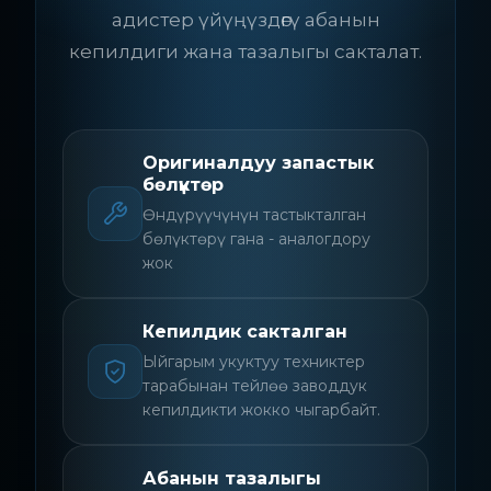
адистер үйүңүздөгү абанын
кепилдиги жана тазалыгы сакталат.
Оригиналдуу запастык
бөлүктөр
Өндүрүүчүнүн тастыкталган
бөлүктөрү гана - аналогдору
жок
Кепилдик сакталган
Ыйгарым укуктуу техниктер
тарабынан тейлөө заводдук
кепилдикти жокко чыгарбайт.
Абанын тазалыгы