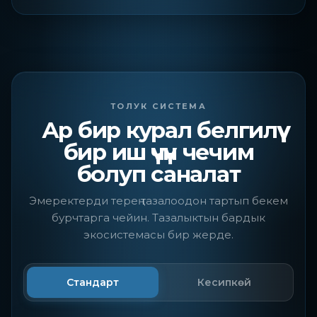
ТОЛУК СИСТЕМА
Ар бир курал белгилүү
бир иш үчүн чечим
болуп саналат
Эмеректерди терең тазалоодон тартып бекем
бурчтарга чейин. Тазалыктын бардык
экосистемасы бир жерде.
Стандарт
Кесипкөй