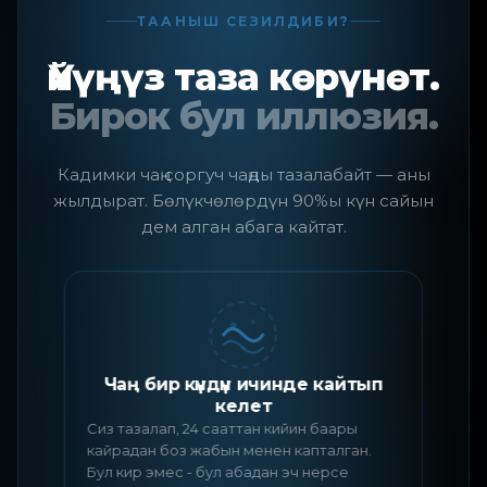
ТААНЫШ СЕЗИЛДИБИ?
Үйүңүз таза көрүнөт.
Бирок бул иллюзия.
Кадимки чаң соргуч чаңды тазалабайт — аны
жылдырат. Бөлүкчөлөрдүн 90%ы күн сайын
дем алган абага кайтат.
Чаң бир күндүн ичинде кайтып
келет
Д
Сиз тазалап, 24 сааттан кийин баары
к
кайрадан боз жабын менен капталган.
б
Бул кир эмес - бул абадан эч нерсе