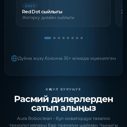
2023
2
Red Dot сыйлыгы
Ж
Жогорку дизайн сыйлыгы
Эс
Дүйнө жүзү боюнча 35+ өлкөдө ишенилген
КӨҢҮЛ БУРУҢУЗ
Расмий дилерлерден
сатып алыңыз
Aura Roboclean - бул новатордук тазалоо
технологиялары бар премиум шайман. Чыныгы