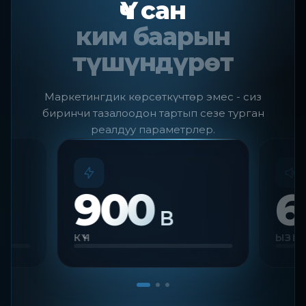
Үч сан
ким баарын
түшүндүрөт
Маркетингдик көрсөткүчтөр эмес - сиз
биринчи тазалоодон тартып сезе турган
реалдуу параметрлер.
900
6
В
КҮЧ
ЫЗЫ