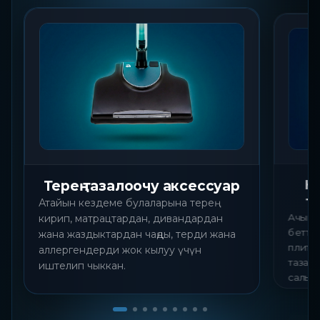
Не
Терең тазалоочу аксессуар
т
Атайын кездеме булаларына терең
Ачык 
кирип, матрацтардан, дивандардан
бетте
жана жаздыктардан чаңды, терди жана
плитка
аллергендерди жок кылуу үчүн
тазало
иштелип чыккан.
салын
колдон