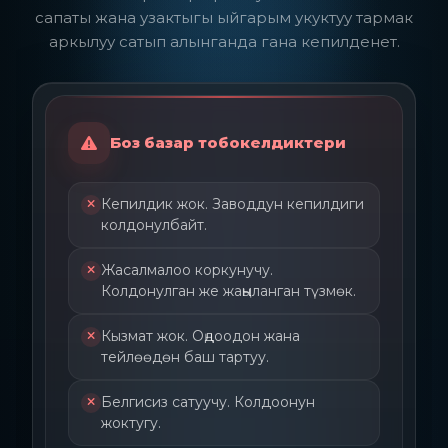
сапаты жана узактыгы ыйгарым укуктуу тармак
аркылуу сатып алынганда гана кепилденет.
Боз базар тобокелдиктери
Кепилдик жок. Заводдун кепилдиги
колдонулбайт.
Жасалмалоо коркунучу.
Колдонулган же жаңыланган түзмөк.
Кызмат жок. Оңдоодон жана
тейлөөдөн баш тартуу.
Белгисиз сатуучу. Колдоонун
жоктугу.