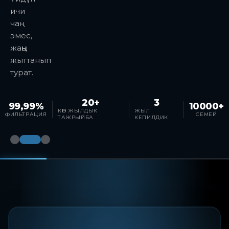
ичи
чаң
эмес,
жаңы
жыттанып
турат.
20+
3
99,99%
10000+
КӨП ЖЫЛДЫК
ЖЫЛ
ФИЛЬТРАЦИЯ
СЕМЕЙ
ТАЖРЫЙБА
КЕПИЛДИК