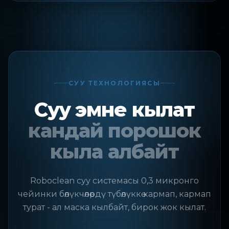
СУУ ТЕХНОЛОГИЯСЫ
Суу эмне кылат
кандай порошок
кыла албайт
Roboclean суу системасы 0,3 микронго
чейинки бөлүкчөлөрдү түбөлүккө кармап, кармап
турат - ал маска кылбайт, бирок жок кылат.