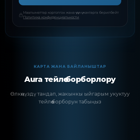
Маалыматтар корголгон жана үчүнчү жактарга берилбейт
Политика конфиденциальности
КАРТА ЖАНА БАЙЛАНЫШТАР
Aura тейлөө борборлору
Өлкөңүздү тандап, жакынкы ыйгарым укуктуу
тейлөө борборун табыңыз