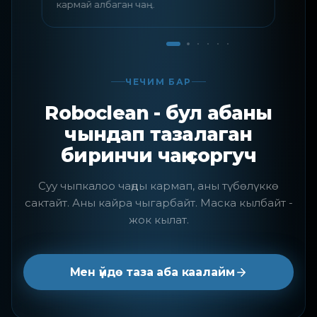
кармай албаган чаң.
ЧЕЧИМ БАР
Roboclean - бул абаны
чындап тазалаган
биринчи чаң соргуч
Суу чыпкалоо чаңды кармап, аны түбөлүккө
сактайт. Аны кайра чыгарбайт. Маска кылбайт -
жок кылат.
Мен үйдө таза аба каалайм