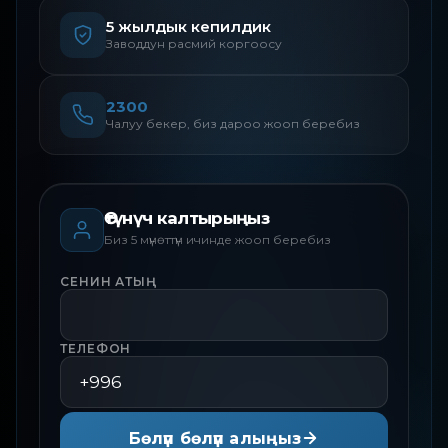
5 жылдык кепилдик
Заводдун расмий коргоосу
2300
Чалуу бекер, биз дароо жооп беребиз
Өтүнүч калтырыңыз
Биз 5 мүнөттүн ичинде жооп беребиз
СЕНИН АТЫҢ
ТЕЛЕФОН
Бөлүп бөлүп алыңыз