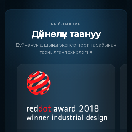
СЫЙЛЫКТАР
Дүйнөлүк таануу
Дүйнөнүн алдыңкы эксперттери тарабынан
таанылган технология