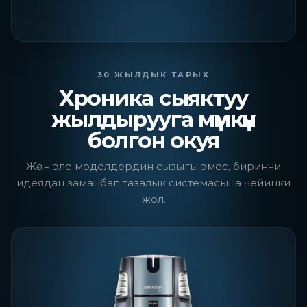
30 ЖЫЛДЫК ТАРЫХ
Хроника сыяктуу
жылдырууга мүмкүн
болгон окуя
Жөн эле моделдердин сызыгы эмес, биринчи
идеядан заманбап тазалык системасына чейинки
жол.