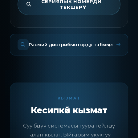
СЕРИЯЛЫК НОМЕРДИ
ТЕКШЕРҮҮ
Расмий дистрибьюторду табыңыз
КЫЗМАТ
Кесипкөй кызмат
Суу бөлүү системасы туура тейлөөнү
талап кылат. Ыйгарым укуктуу