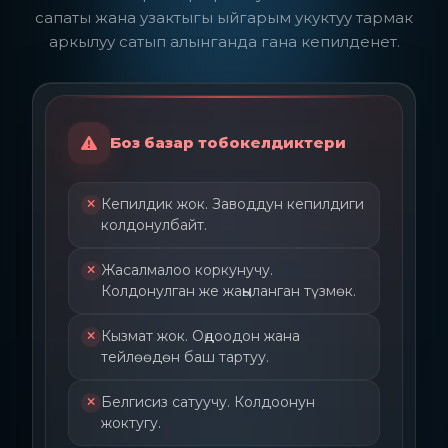
сапаты жана узактыгы ыйгарым укуктуу тармак
аркылуу сатып алынганда гана кепилденет.
Боз базар тобокелдиктери
Кепилдик жок. Заводдун кепилдиги
колдонулбайт.
Жасалмалоо коркунучу.
Колдонулган же жаңыланган түзмөк.
Кызмат жок. Оңдоодон жана
тейлөөдөн баш тартуу.
Белгисиз сатуучу. Колдоонун
жоктугу.