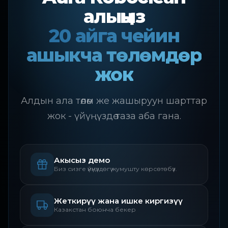
алыңыз
20 айга чейин
ашыкча төлөмдөр
жок
Алдын ала төлөм же жашыруун шарттар
жок - үйүңүздө таза аба гана.
Акысыз демо
Биз сизге үйүңүздөгү жумушту көрсөтөбүз.
Жеткирүү жана ишке киргизүү
Казакстан боюнча бекер