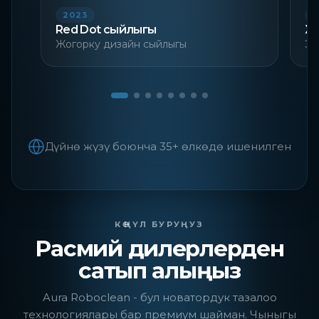
2023
2
Red Dot сыйлыгы
Ж
Жогорку дизайн сыйлыгы
Эс
Дүйнө жүзү боюнча 35+ өлкөдө ишенилген
КӨҢҮЛ БУРУҢУЗ
Расмий дилерлерден
сатып алыңыз
Aura Roboclean - бул новатордук тазалоо
технологиялары бар премиум шайман. Чыныгы