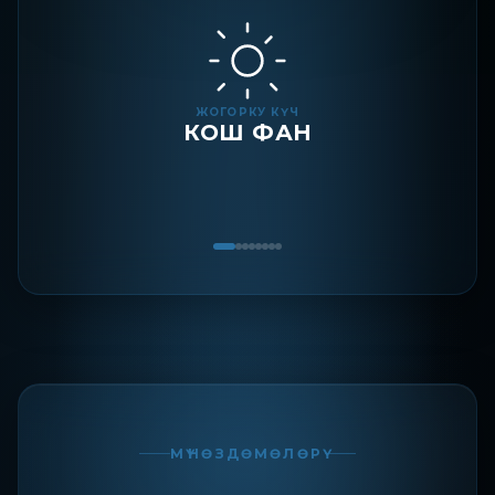
ЖОГОРКУ КҮЧ
КОШ ФАН
МҮНӨЗДӨМӨЛӨРҮ