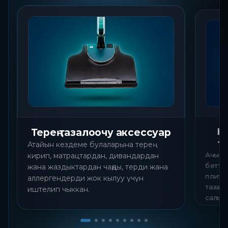
Не
Терең тазалоочу аксессуар
т
Атайын кездеме булаларына терең
Ачык 
кирип, матрацтардан, дивандардан
бетте
жана жаздыктардан чаңды, терди жана
плитка
аллергендерди жок кылуу үчүн
тазало
иштелип чыккан.
салын
колдон