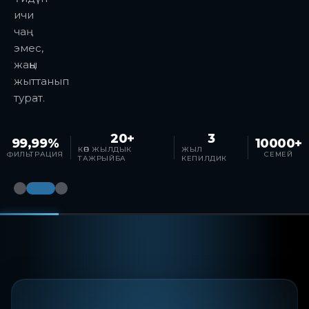
ичи
чаң
эмес,
жаңы
жыттанып
турат.
20+
3
99,99%
10000+
КӨП ЖЫЛДЫК
ЖЫЛ
ФИЛЬТРАЦИЯ
СЕМЕЙ
ТАЖРЫЙБА
КЕПИЛДИК