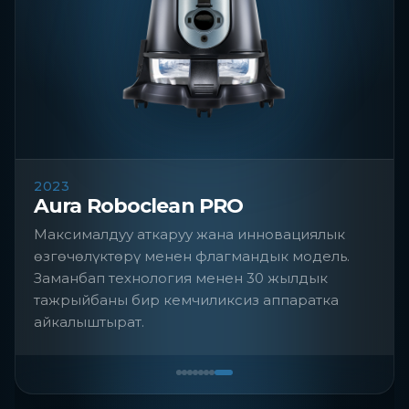
2023
Aura Roboclean PRO
Максималдуу аткаруу жана инновациялык
өзгөчөлүктөрү менен флагмандык модель.
Заманбап технология менен 30 жылдык
тажрыйбаны бир кемчиликсиз аппаратка
айкалыштырат.