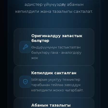
адистер үйүңүздөгү абанын
кепилдиги жана тазалыгы сакталат.
Оригиналдуу запастык
бөлүктөр
Өндүрүүчүнүн тастыкталган
бөлүктөрү гана - аналогдору
жок
Кепилдик сакталган
Ыйгарым укуктуу техниктер
тарабынан тейлөө заводдук
кепилдикти жокко чыгарбайт.
Абанын тазалыгы