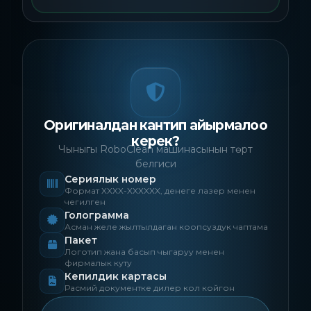
Оригиналдан кантип айырмалоо
керек?
Чыныгы RoboClean машинасынын төрт
белгиси
Сериялык номер
Формат XXXX-XXXXXX, денеге лазер менен
чегилген
Голограмма
Асман желе жылтылдаган коопсуздук чаптама
Пакет
Логотип жана басып чыгаруу менен
фирмалык куту
Кепилдик картасы
Расмий документке дилер кол койгон