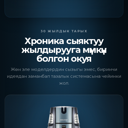
30 ЖЫЛДЫК ТАРЫХ
Хроника сыяктуу
жылдырууга мүмкүн
болгон окуя
Жөн эле моделдердин сызыгы эмес, биринчи
идеядан заманбап тазалык системасына чейинки
жол.