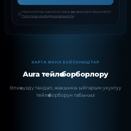
Маалыматтар корголгон жана үчүнчү жактарга берилбейт
Политика конфиденциальности
КАРТА ЖАНА БАЙЛАНЫШТАР
Aura тейлөө борборлору
Өлкөңүздү тандап, жакынкы ыйгарым укуктуу
тейлөө борборун табыңыз