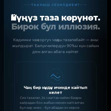
ТААНЫШ СЕЗИЛДИБИ?
Үйүңүз таза көрүнөт.
Бирок бул иллюзия.
Кадимки чаң соргуч чаңды тазалабайт — аны
жылдырат. Бөлүкчөлөрдүн 90%ы күн сайын
дем алган абага кайтат.
Чаң бир күндүн ичинде кайтып
келет
Д
Сиз тазалап, 24 сааттан кийин баары
к
кайрадан боз жабын менен капталган.
б
Бул кир эмес - бул абадан эч нерсе