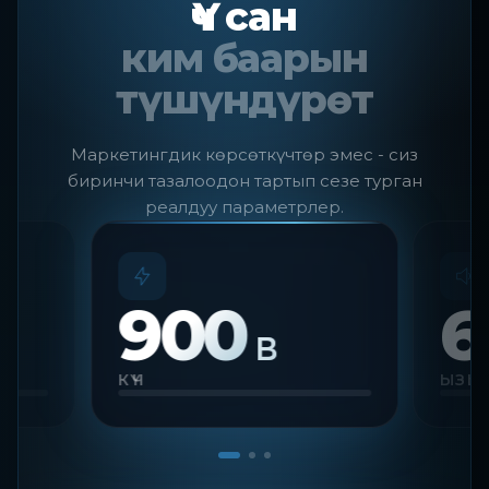
Үч сан
ким баарын
түшүндүрөт
Маркетингдик көрсөткүчтөр эмес - сиз
биринчи тазалоодон тартып сезе турган
реалдуу параметрлер.
900
6
В
КҮЧ
ЫЗЫ