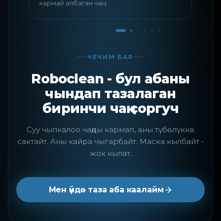
кармай албаган чаң.
ЧЕЧИМ БАР
Roboclean - бул абаны
чындап тазалаган
биринчи чаң соргуч
Суу чыпкалоо чаңды кармап, аны түбөлүккө
сактайт. Аны кайра чыгарбайт. Маска кылбайт -
жок кылат.
Мен үйдө таза аба каалайм