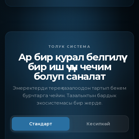
ТОЛУК СИСТЕМА
Ар бир курал белгилүү
бир иш үчүн чечим
болуп саналат
Эмеректерди терең тазалоодон тартып бекем
бурчтарга чейин. Тазалыктын бардык
экосистемасы бир жерде.
Стандарт
Кесипкөй