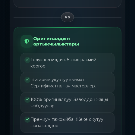
VS
Оригиналдын
артыкчылыктары
Толук кепилдик. 5 жыл расмий
коргоо.
Ыйгарым укуктуу кызмат.
Сертификатталган мастерлер.
100% оригиналдуу. Заводдон жацы
жабдуулар.
Премиум тажрыйба. Жеке окутуу
жана колдоо.