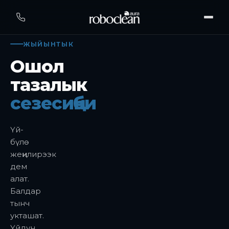
ЖЫЙЫНТЫК
Ошол
тазалык
сезесиңби
Үй-
бүлө
жеңилирээк
дем
алат.
Балдар
тынч
укташат.
Үйдүн