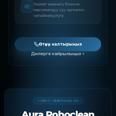
Кызмат мөөнөтү боюнча
максималдуу суу чыпкалоо
натыйжалуулугу
Өтүнүч калтырыңыз
Дилерге кайрылыңыз
БӨЛҮП ТӨЛӨӨ ПЛАНЫ 0%
Aura Roboclean