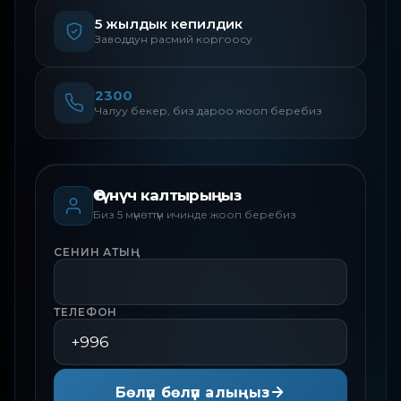
5 жылдык кепилдик
Заводдун расмий коргоосу
2300
Чалуу бекер, биз дароо жооп беребиз
Өтүнүч калтырыңыз
Биз 5 мүнөттүн ичинде жооп беребиз
СЕНИН АТЫҢ
ТЕЛЕФОН
Бөлүп бөлүп алыңыз