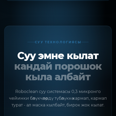
СУУ ТЕХНОЛОГИЯСЫ
Суу эмне кылат
кандай порошок
кыла албайт
Roboclean суу системасы 0,3 микронго
чейинки бөлүкчөлөрдү түбөлүккө кармап, кармап
турат - ал маска кылбайт, бирок жок кылат.