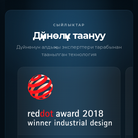
СЫЙЛЫКТАР
Дүйнөлүк таануу
Дүйнөнүн алдыңкы эксперттери тарабынан
таанылган технология