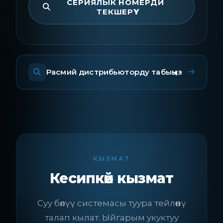
СЕРИЯЛЫК НОМЕРДИ
ТЕКШЕРҮҮ
Расмий дистрибьюторду табыңыз
КЫЗМАТ
Кесипкөй кызмат
Суу бөлүү системасы туура тейлөөнү
талап кылат. Ыйгарым укуктуу